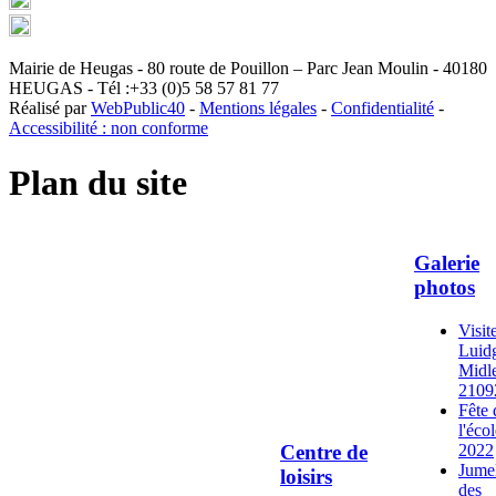
Mairie de Heugas - 80 route de Pouillon – Parc Jean Moulin - 40180
HEUGAS - Tél :+33 (0)5 58 57 81 77
Réalisé par
WebPublic40
-
Mentions légales
-
Confidentialité
-
Accessibilité : non conforme
Plan du site
Galerie
photos
Visit
Luid
Midl
2109
Fête 
l'éco
2022
Centre de
Jume
loisirs
des