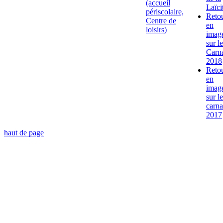
(accueil
Laïci
périscolaire,
Reto
Centre de
en
loisirs)
imag
sur le
Carn
2018
Reto
en
imag
sur le
carna
2017
haut de page