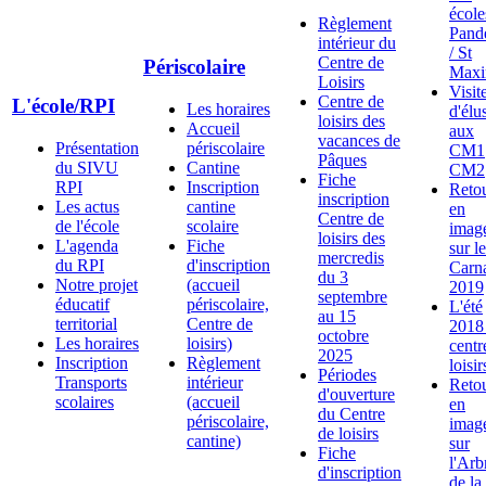
école
Règlement
Pand
intérieur du
/ St
Centre de
Périscolaire
Maxi
Loisirs
Visit
Centre de
L'école/RPI
Les horaires
d'élu
loisirs des
Accueil
aux
vacances de
Présentation
périscolaire
CM1
Pâques
du SIVU
Cantine
CM2
Fiche
RPI
Inscription
Reto
inscription
Les actus
cantine
en
Centre de
de l'école
scolaire
imag
loisirs des
L'agenda
Fiche
sur le
mercredis
du RPI
d'inscription
Carn
du 3
Notre projet
(accueil
2019
septembre
éducatif
périscolaire,
L'été
au 15
territorial
Centre de
2018
octobre
Les horaires
loisirs)
centr
2025
Inscription
Règlement
loisir
Périodes
Transports
intérieur
Reto
d'ouverture
scolaires
(accueil
en
du Centre
périscolaire,
imag
de loisirs
cantine)
sur
Fiche
l'Arb
d'inscription
de la