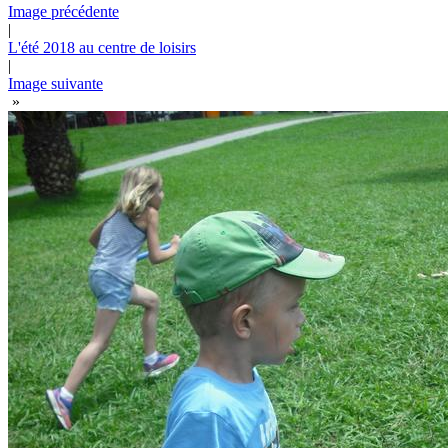
Image précédente
|
L'été 2018 au centre de loisirs
|
Image suivante
»