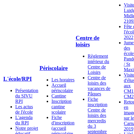
Visit
Luid
Midl
2109
Fête 
l'éco
2022
Centre de
Jume
loisirs
des
école
Règlement
Pand
intérieur du
/ St
Centre de
Périscolaire
Maxi
Loisirs
Visit
Centre de
L'école/RPI
Les horaires
d'élu
loisirs des
Accueil
aux
vacances de
Présentation
périscolaire
CM1
Pâques
du SIVU
Cantine
CM2
Fiche
RPI
Inscription
Reto
inscription
Les actus
cantine
en
Centre de
de l'école
scolaire
imag
loisirs des
L'agenda
Fiche
sur le
mercredis
du RPI
d'inscription
Carn
du 3
Notre projet
(accueil
2019
septembre
éducatif
périscolaire,